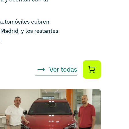
s automóviles cubren
adrid, y los restantes
n
Ver todas