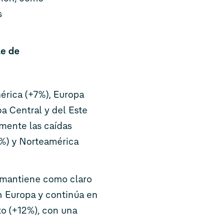
s
le de
érica (+7%), Europa
a Central y del Este
mente las caídas
5%) y Norteamérica
 mantiene como claro
n Europa y continúa en
to (+12%), con una