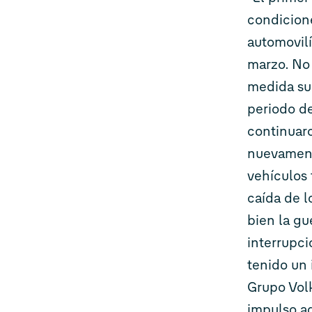
condicion
automovilí
marzo. No
medida su
periodo de
continuar
nuevament
vehículos 
caída de l
bien la g
interrupci
tenido un 
Grupo Vol
impulso a