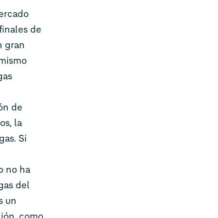
mercado
finales de
n gran
 mismo
gas
ón de
os, la
gas. Si
o no ha
gas del
s un
ción, como